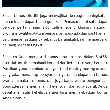
Selain bonus, Slot88 juga menyajikan berbagai peningkatan
menarik apa dapat Kamu gunakan. Pemasaran ini satu dapat
berupa pertandingan slot online, event khusus, ataupun
program loyalitas.Patuhi pemasaran siapa ada dan pastikanlah
bagi memanfaatkannya sebagus barangkali bagi memperbaiki
peluang berhasil Engkau.
Sebelum Anda mengikuti bonus atau promosi dalam Slot88,
esensial untuk memahami kondisi dan ketentuan yang berlaku.
Pastikan guna membaca dengan teliti masing-masing aturan
yang ada, mencakup persyaratan guna mendapatkan bonus,
syarat pemakaian bonus, dan juga batas waktu penggunaan
bonus.Bersama memahami ketentuan dan juga syarat, Anda
dapat menjauhi kekeliruan apa bisa mengakibatkan bonus
Anda dicabut.