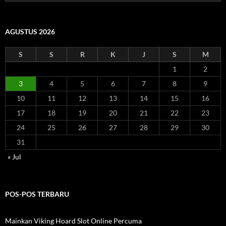
a
r
i
u
AGUSTUS 2026
n
t
S
S
R
K
J
S
M
u
k
1
2
:
3
4
5
6
7
8
9
10
11
12
13
14
15
16
17
18
19
20
21
22
23
24
25
26
27
28
29
30
31
« Jul
POS-POS TERBARU
Mainkan Viking Hoard Slot Online Percuma