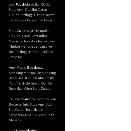
Judi
Paushoki
adalah Daftar
Situs Agen Rtp Slot Gacor
Online Tertinggi Hari Ini Resmi
Terpercaya Jackpot Terbesar.
Situs
Cakarnaga
Merupakan
Link Situs Judi Slot Online
Gacor Terbaik dan Terpercaya
Mudah Menang dengan Live
Rtp Tertinggi Hari Ini Jackpot
Terbesar.
Agen Resmi
Badakmas
Slot
Yang Merupakan Slot Yang
Berpusat DI Dubai Abu Dhabi
Yang Telah Berlisensi Dan Di
Resmikan Oleh Bang Zeus..
Taruhan
Paushoki
memberikan
Bocoran Info Situs Agen Judi
Slot Gacor Terbaik dan
Terpercaya No 1 2024 Mudah
Menang.
Link
Semongkobet