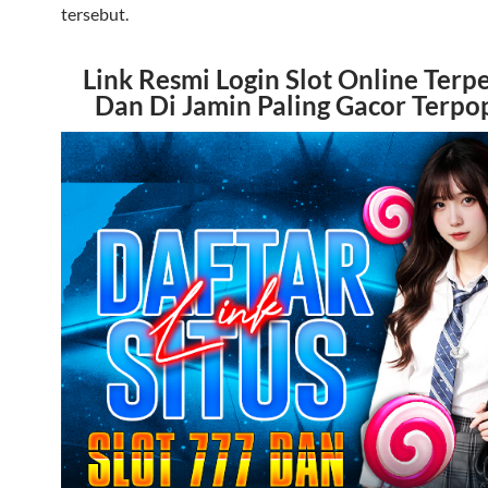
tersebut.
Link Resmi Login Slot Online Terp
Dan Di Jamin Paling Gacor Terpo