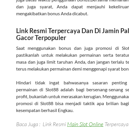
dan juga syarat, Anda dapat menjauhi kekelirua
mengakibatkan bonus Anda dicabut.
Link Resmi Terpercaya Dan Di Jamin Pa
Gacor Terpopuler
Saat menggunakan bonus dan juga promosi di Slot
pastikanlah untuk melakukan permainan serta teratur.
masa dan juga limit taruhan Anda, dan jangan terlalu t
terus melakukan permainan demi menggenapi syarat bon
Hindari tidak ingat bahwasanya sasaran penting
permainan di Slot88 adalah bagi bersenang-senang s
profit, bukanlah untuk merasakan kerugian. Menggunak
promosi di Slot88 bisa menjadi taktik apa brilian ba
kesempatan berhasil Engkau.
Baca Juga : Link Resmi
Main Slot Online
Terpercaya 