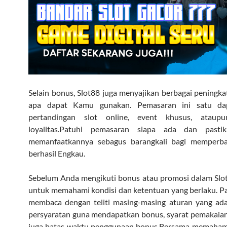
Selain bonus, Slot88 juga menyajikan berbagai peningk
apa dapat Kamu gunakan. Pemasaran ini satu da
pertandingan slot online, event khusus, ataup
loyalitas.Patuhi pemasaran siapa ada dan pastik
memanfaatkannya sebagus barangkali bagi memperba
berhasil Engkau.
Sebelum Anda mengikuti bonus atau promosi dalam Slot
untuk memahami kondisi dan ketentuan yang berlaku. P
membaca dengan teliti masing-masing aturan yang ad
persyaratan guna mendapatkan bonus, syarat pemakaian
juga batas waktu penggunaan bonus.Bersama memaham