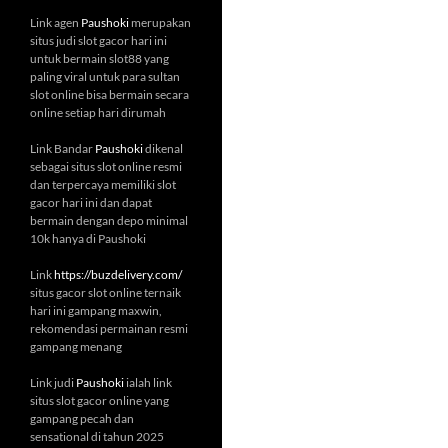
Link agen
Paushoki
merupakan
situs judi slot gacor hari ini
untuk bermain slot88 yang
paling viral untuk para sultan
slot online bisa bermain secara
online setiap hari dirumah
Link Bandar
Paushoki
dikenal
sebagai situs slot online resmi
dan terpercaya memiliki slot
gacor hari ini dan dapat
bermain dengan depo minimal
10k hanya di Paushoki
Link
https://buzdelivery.com/
situs gacor slot online ternaik
hari ini gampang maxwin,
rekomendasi permainan resmi
gampang menang
Link judi
Paushoki
ialah link
situs slot gacor online yang
gampang pecah dan
sensational di tahun 2025