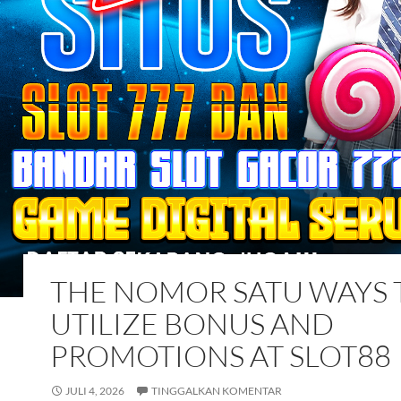
THE NOMOR SATU WAYS 
UTILIZE BONUS AND
PROMOTIONS AT SLOT88
JULI 4, 2026
TINGGALKAN KOMENTAR