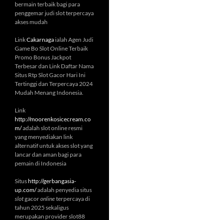
bermain terbaik bagi para
penggemar judi slot terpercaya
akses mudah
Link
Cakarnaga
ialah Agen Judi
Game Bo Slot Online Terbaik
Promo Bonus Jackpot
Terbesar dan Link Daftar Nama
Situs Rtp Slot Gacor Hari Ini
Tertinggi dan Terpercaya 2024
Mudah Menang Indonesia.
Link
http://moorenkosicecream.co
m/
adalah slot online resmi
yang menyediakan link
alternatif untuk akses slot yang
lancar dan aman bagi para
pemain di Indonesia
Situs
http://gerbangasia-
up.com/
adalah penyedia situs
slot
gacor
online
terpercaya di
tahun 2025 sekaligus
merupakan provider slot88