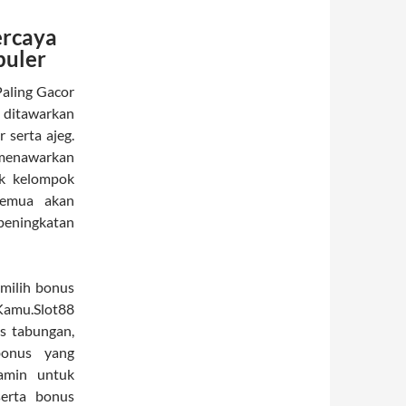
ercaya
puler
aling Gacor
g ditawarkan
 serta ajeg.
a menawarkan
k kelompok
semua akan
peningkatan
milih bonus
amu.Slot88
s tabungan,
bonus yang
amin untuk
erta bonus