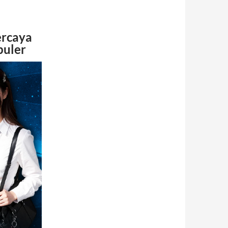
ercaya
puler