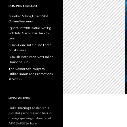
POS-POS TERBARU
Mainkan Viking Hoard Slot
Online Percuma
Pgsoft Bet 200 Daftar Slot Pg
Soft Info Gacor Hari Ini Rtp
Live
Kisah Akan Slot Online Three
Musketeers
Bisakah Instrumen Slot Online
House of Fun
The Nomor Satu Ways to
Utilize Bonus and Promotions
at Slot88
LINK PARTNER
Link
Cakarnaga
adalah situs
judi slot gacor maxwin hari ini
dilengkapi dengan download
APK Slot88 terbaru