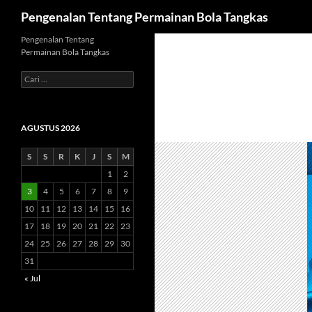
Cari
Pengenalan Tentang Permainan Bola Tangkas
Pengenalan Tentang
Permainan Bola Tangkas
C
a
r
i
u
AGUSTUS 2026
n
t
S
S
R
K
J
S
M
u
1
2
k
:
3
4
5
6
7
8
9
10
11
12
13
14
15
16
17
18
19
20
21
22
23
24
25
26
27
28
29
30
31
« Jul