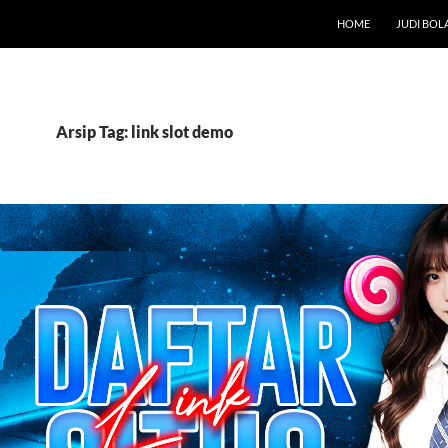
LANGSUNG KE ISI
HOME
JUDI BOL
Arsip Tag: link slot demo